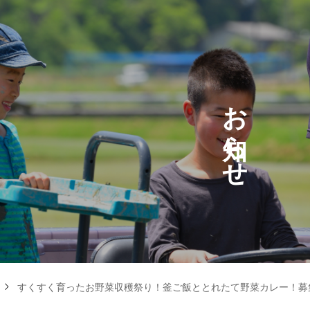
お
ら
せ
すくすく育ったお野菜収穫祭り！釜ご飯ととれたて野菜カレー！募