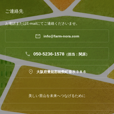
ご連絡先
お電話またはE-mailにてご連絡くださいませ。

info@farm-nora.com

050-5236-1578
（担当：関原）

大阪府豊能郡能勢町垂水３８６
美しい里山を未来へつなげるために