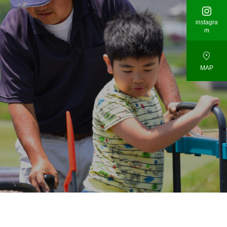

instagra
m

MAP