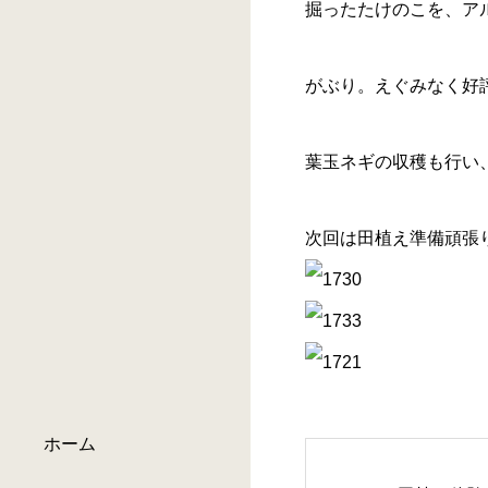
掘ったたけのこを、ア
がぶり。えぐみなく好
葉玉ネギの収穫も行い
次回は田植え準備頑張
ホーム