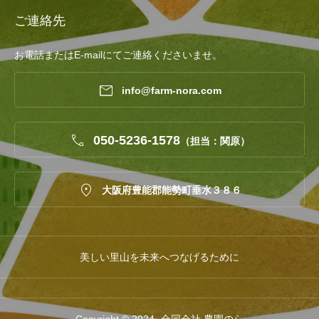
ご連絡先
お電話またはE-mailにてご連絡くださいませ。

info@farm-nora.com

050-5236-1578
（担当：関原）

大阪府豊能郡能勢町垂水３８６
美しい里山を未来へつなげるために